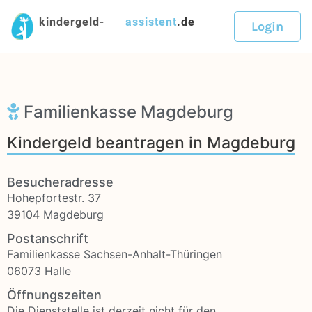
kindergeld-
assistent
.de
Login
Familienkasse Magdeburg
Kindergeld beantragen in Magdeburg
Besucheradresse
Hohepfortestr. 37
39104 Magdeburg
Postanschrift
Familienkasse Sachsen-Anhalt-Thüringen
06073 Halle
Öffnungszeiten
Die Dienststelle ist derzeit nicht für den