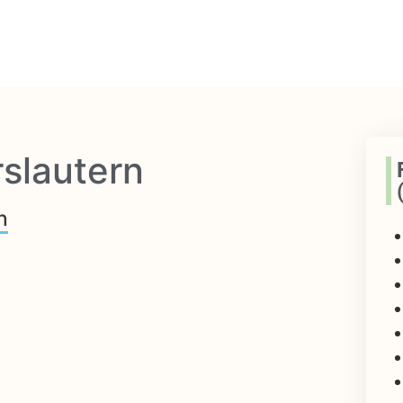
slautern
n