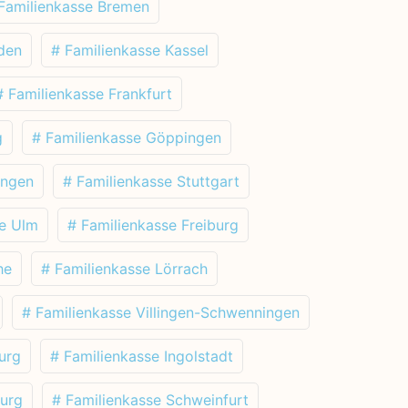
Familienkasse Bremen
den
# Familienkasse Kassel
# Familienkasse Frankfurt
g
# Familienkasse Göppingen
ingen
# Familienkasse Stuttgart
se Ulm
# Familienkasse Freiburg
he
# Familienkasse Lörrach
# Familienkasse Villingen-Schwenningen
urg
# Familienkasse Ingolstadt
burg
# Familienkasse Schweinfurt