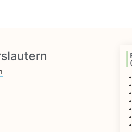
slautern
n