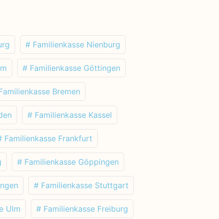
urg
# Familienkasse Nienburg
im
# Familienkasse Göttingen
Familienkasse Bremen
den
# Familienkasse Kassel
# Familienkasse Frankfurt
g
# Familienkasse Göppingen
ingen
# Familienkasse Stuttgart
se Ulm
# Familienkasse Freiburg